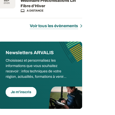
Webinaire Préconisations Lin
SEP
2026
Fibre d'Hiver
A DISTANCE
Voir tous les évènements
Newsletters ARVALIS
Choisissez et personnalisez les
informations que vous souhaitez
recevoir : infos techniques de votre
région, actualités, formations à venir...
Je m'inscris