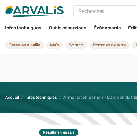
Aller au contenu principal
Infos techniques
Outils et services
Évènements
Édit
Céréales à paille
Maïs
Sorgho
Pommes de terre
Fil d'Ariane
Accueil
Infos techniques
Alimentation animale - L’amidon du triti
Résultats d’essais