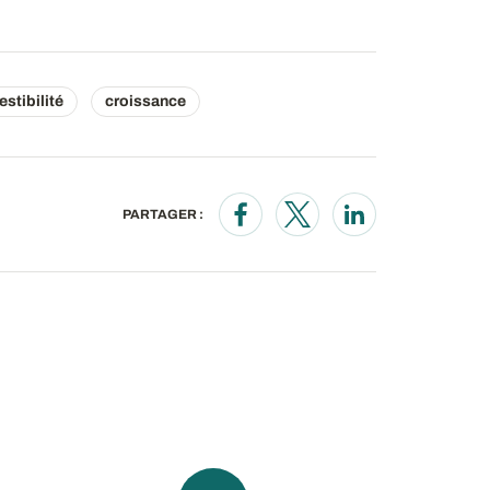
estibilité
croissance
PARTAGER :
Opens in a new window
Opens in a new wind
Opens in a new