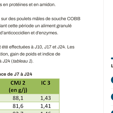
s en protéines et en amidon.
âge sur des poulets mâles de souche COBB
dant cette période un aliment granulé
t d’anticoccidien et d’enzymes.
t été effectuées à J10, J17 et J24. Les
on, gain de poids et indice de
 J24 (
tableau 1
).
nce de J7 à J24