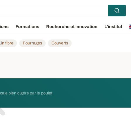
ions
Formations
Recherche et innovation
L'institut
Lin fibre
Fourrages
Couverts
cale bien digéré par le poulet