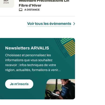
Webinaire Préconisations Lin
SEP
2026
Fibre d'Hiver
A DISTANCE
Voir tous les évènements
Newsletters ARVALIS
Choisissez et personnalisez les
informations que vous souhaitez
recevoir : infos techniques de votre
région, actualités, formations à venir...
Je m'inscris