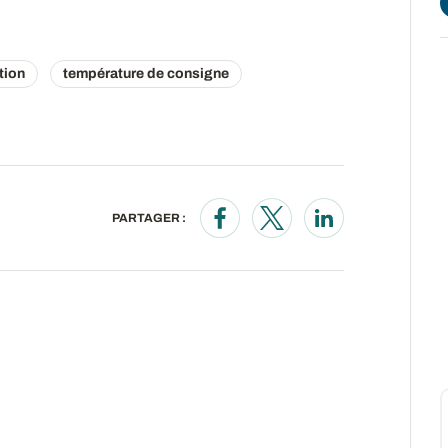
tion
température de consigne
PARTAGER :
Opens in a new window
Opens in a new wind
Opens in a new