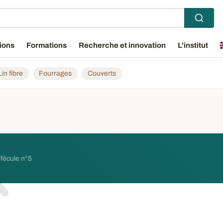
ions
Formations
Recherche et innovation
L'institut
Lin fibre
Fourrages
Couverts
 fécule n°5