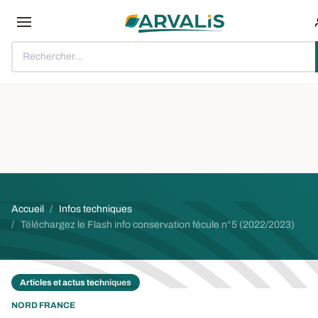
Aller au contenu principal
Rechercher...
Fil d'Ariane
Accueil
Infos techniques
Téléchargez le Flash info conservation fécule n°5 (2022/2023)
Articles et actus techniques
NORD FRANCE