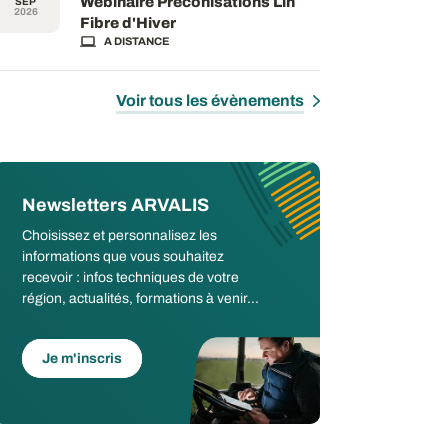
Webinaire Préconisations Lin
SEP
2026
Fibre d'Hiver
A DISTANCE
Voir tous les évènements
Newsletters ARVALIS
Choisissez et personnalisez les
informations que vous souhaitez
recevoir : infos techniques de votre
région, actualités, formations à venir...
Je m'inscris