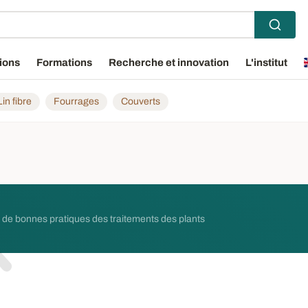
ions
Formations
Recherche et innovation
L'institut
Lin fibre
Fourrages
Couverts
 de bonnes pratiques des traitements des plants