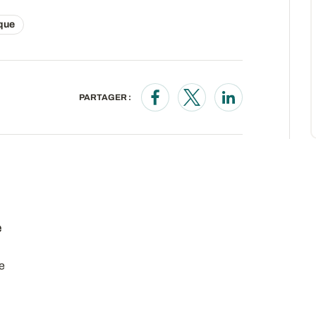
que
PARTAGER :
Opens in a new window
Opens in a new wind
Opens in a new
e
e