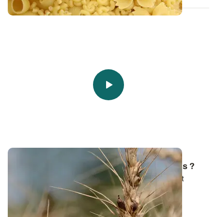
Comment gérer l'ergot en grandes cultures ?
Des grains noirs dans une benne de blé fraîchement
moissonné ! C’est peut-être des...
03 JUILL. 2025