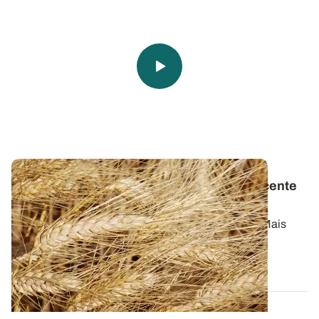
Du blé dur aux pâtes
: une histoire très récente
en France
Les pâtes, c’est simplement du blé dur et de l’eau. Mais
connaissez-vous vraiment l...
07 JUILL. 2026