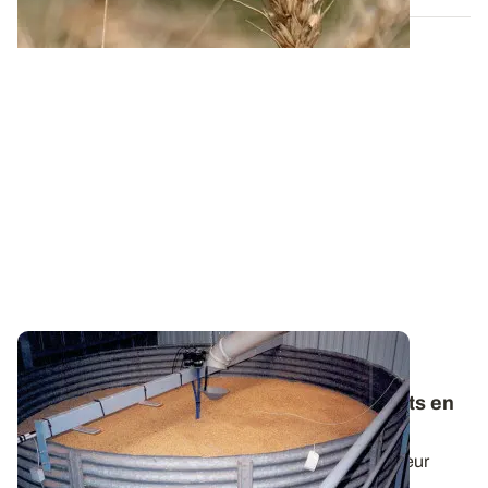
Enquête ARVALIS / FranceAgriMer - La
plaquette Qualité des blés tendres conduits en
AB de la récolte 2024 est disponible
Retrouvez les résultats de l’enquête qualité collecteur
FranceAgriMer / ARVALIS de la...