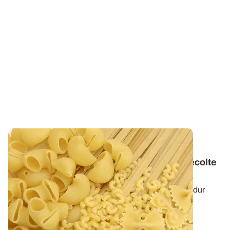
Enquête FranceAgriMer / ARVALIS - La
plaquette « Qualité des blés durs » de la récolte
2025 est disponible
Retrouvez les résultats des 130 échantillons de blé dur
prélevés à l’entrée des silos de...
29 SEPT. 2025