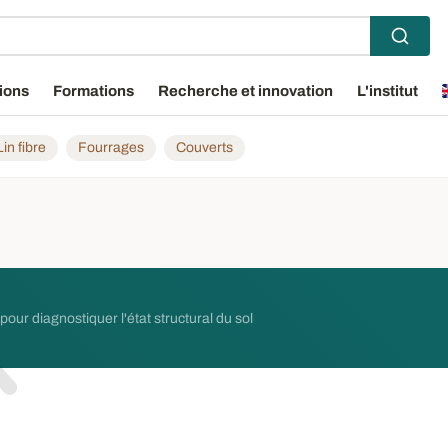
ions
Formations
Recherche et innovation
L'institut
Lin fibre
Fourrages
Couverts
r diagnostiquer l'état structural du sol