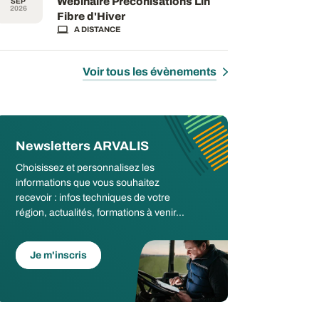
Webinaire Préconisations Lin
SEP
2026
Fibre d'Hiver
A DISTANCE
Voir tous les évènements
Newsletters ARVALIS
Choisissez et personnalisez les
informations que vous souhaitez
recevoir : infos techniques de votre
région, actualités, formations à venir...
Je m'inscris