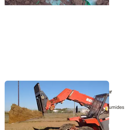
Tassement ou pas ?
Quatre méthodes pour
diagnostiquer l'état structural du sol
Des opérations culturales réalisées en conditions humides
peuvent dégrader la structure du...
02 AVR. 2024