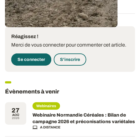
19 JUILL. 2025
Réagissez !
Merci de vous connecter pour commenter cet article.
Se connecter
S'inscrire
Évènements à venir
Webinaires
27
Webinaire Normandie Céréales : Bilan de
AOÛ
2026
campagne 2026 et préconisations variétales
A DISTANCE