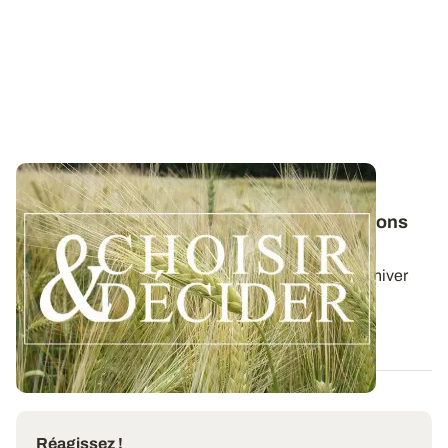
SUD-OUEST
Orge d'hiver : téléchargez nos préconisations
pour les semis 2026
Retrouvez les préconisations 2026/2027 en orge d'hiver
avec le guide régional Choisir et...
03 AOÛT 2026
Réagissez !