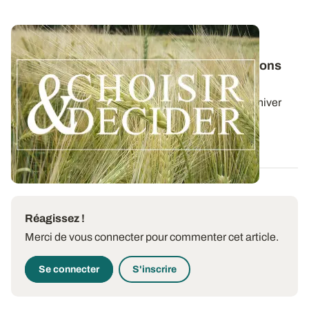
SUD-OUEST
Orge d'hiver : téléchargez nos préconisations
pour les semis 2026
Retrouvez les préconisations 2026/2027 en orge d'hiver
avec le guide régional Choisir et...
03 AOÛT 2026
Réagissez !
Merci de vous connecter pour commenter cet article.
Se connecter
S'inscrire