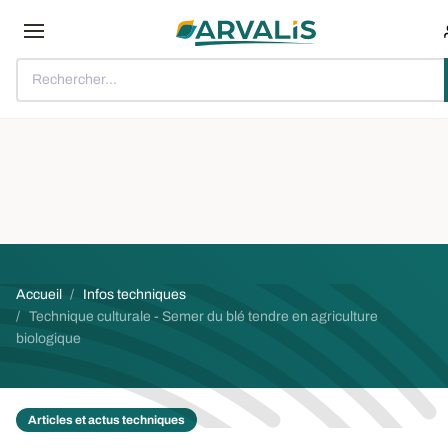
Aller au contenu principal
Rechercher...
Fil d'Ariane
Accueil
Infos techniques
Technique culturale - Semer du blé tendre en agriculture
biologique
Articles et actus techniques