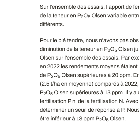
Sur l’ensemble des essais, l’apport de fer
de la teneur en P
O
Olsen variable entre
2
5
différents.
Pour le blé tendre, nous n’avons pas ob
diminution de la teneur en P
O
Olsen ju
2
5
Olsen sur l’ensemble des essais. Par exem
en 2022 les rendements moyens étaient d
de P
O
Olsen supérieures à 20 ppm. En
2
5
(2.5 t/ha en moyenne) comparés à 2022,
P
O
Olsen supérieures à 13 ppm. Il y a d
2
5
fertilisation P ni de la fertilisation N. Ave
déterminer un seuil de réponse à P. Nous
être inférieur à 13 ppm P
O
Olsen.
2
5