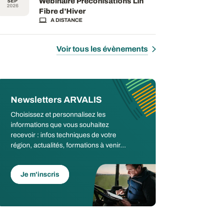
Webinaire Préconisations Lin
SEP
2026
Fibre d'Hiver
A DISTANCE
Voir tous les évènements
Newsletters ARVALIS
Choisissez et personnalisez les
informations que vous souhaitez
recevoir : infos techniques de votre
région, actualités, formations à venir...
Je m'inscris