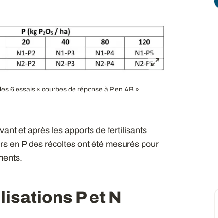
 les 6 essais « courbes de réponse à P en AB »
ant et après les apports de fertilisants
rs en P des récoltes ont été mesurés pour
ments.
ilisations P et N