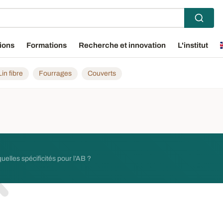
ions
Formations
Recherche et innovation
L'institut
Lin fibre
Fourrages
Couverts
elles spécificités pour l’AB ?