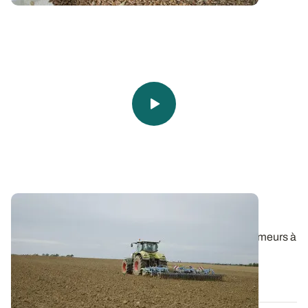
Faux-semis : choisir le bon outil
Herses de déchaumage, bêches roulantes, déchaumeurs à
disques indépendants, cultivateurs...
11 AOÛT 2025