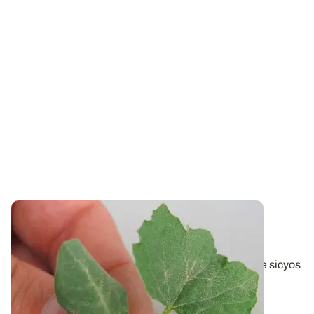
Lutte contre les adventices - Connaître et
combattre le sicyos dans le maïs
Endémique en France dans l’extrême Sud-Ouest, le sicyos
est aujourd’hui présent en...
15 FÉVR. 2018