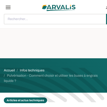
Aller au contenu principal
Rechercher...
Fil d'Ariane
Accueil
Infos techniques
Pulvérisation - Comment choisir et utiliser les buses à engrais
liquide ?
Articles et actus techniques