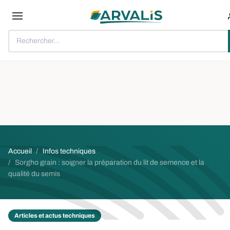
Aller au contenu principal
Rechercher...
Fil d'Ariane
Accueil
Infos techniques
Sorgho grain : soigner la préparation du lit de semence et la
qualité du semis
Articles et actus techniques