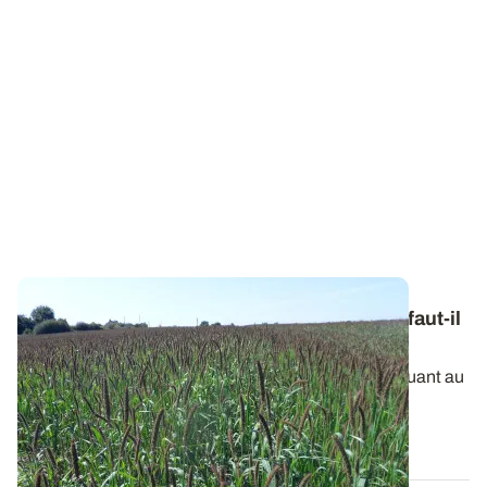
Moissons précoces et stocks fourragers : faut-il
en profiter pour cultiver une dérobée ?
La sécheresse se prolonge et l’inquiétude grandit quant au
potentiel de récolte espéré...
09 JUILL. 2026