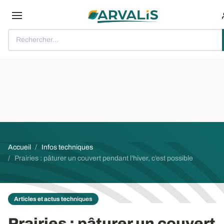
Aller au contenu principal
Rechercher...
Fil d'Ariane
Accueil
Infos techniques
Prairies : pâturer un couvert pendant l’hiver, c’est possible
Articles et actus techniques
Prairies : pâturer un couvert