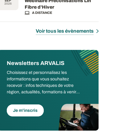
Webinaire Préconisations Lin
SEP
2026
Fibre d'Hiver
A DISTANCE
Voir tous les évènements
Newsletters ARVALIS
Choisissez et personnalisez les
informations que vous souhaitez
recevoir : infos techniques de votre
région, actualités, formations à venir...
Je m'inscris