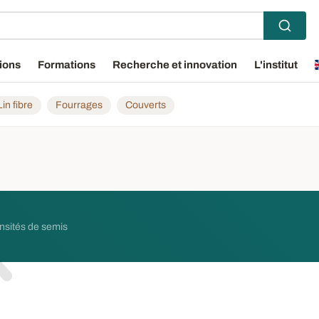
ions
Formations
Recherche et innovation
L'institut
Lin fibre
Fourrages
Couverts
ensités de semis