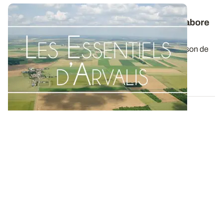
Les Essentiels d’ARVALIS
- Comment s’élabore
le rendement des céréales à paille ?
Le rendement des céréales à paille est la combinaison de
plusieurs composantes : densité...
09 JUIN 2022