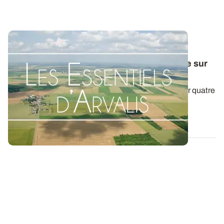
Les Essentiels d'ARVALIS - Verse
physiologique
: comment estimer le risque sur
céréales à paille ?
Le risque de verse est déterminé principalement par quatre
critères : la sensibilité de la...
24 MARS 2025