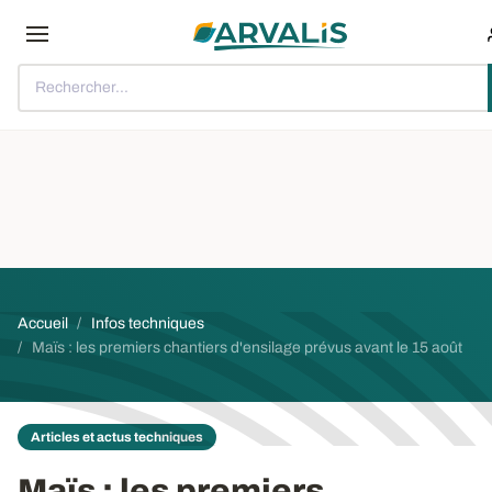
Aller au contenu principal
Rechercher...
Fil d'Ariane
Accueil
Infos techniques
Maïs : les premiers chantiers d'ensilage prévus avant le 15 août
Articles et actus techniques
Maïs
: les premiers