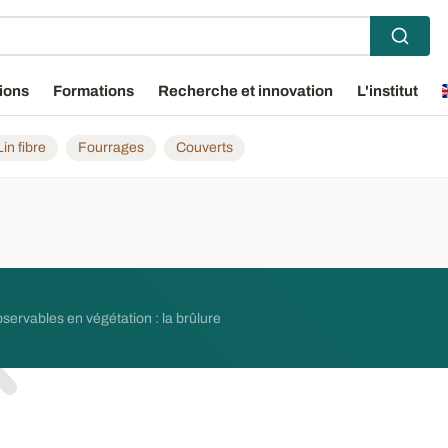
ions
Formations
Recherche et innovation
L'institut
Lin fibre
Fourrages
Couverts
bservables en végétation : la brûlure