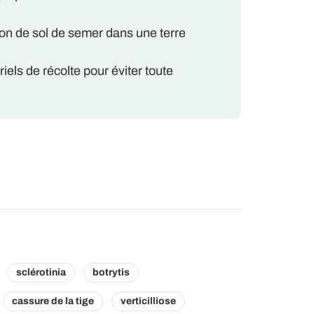
ion de sol de semer dans une terre
els de récolte pour éviter toute
sclérotinia
botrytis
cassure de la tige
verticilliose