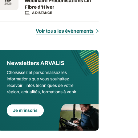
Webinaire Préconisations Lin
SEP
2026
Fibre d'Hiver
A DISTANCE
Voir tous les évènements
Newsletters ARVALIS
Choisissez et personnalisez les
informations que vous souhaitez
recevoir : infos techniques de votre
région, actualités, formations à venir...
Je m'inscris