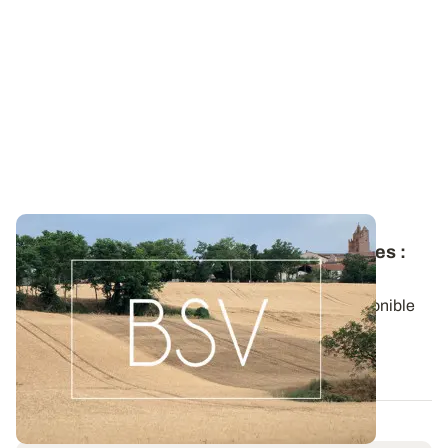
Bulletin de santé du Végétal - Midi-Pyrénées
:
Grandes cultures
Aujourd'hui, le BSV Grandes cultures n°35 est disponible
pour la zone MIDI-PYRENEES.
06 AOÛT 2026