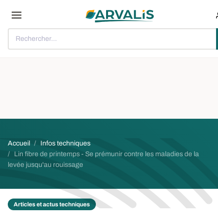
Aller au contenu principal
Rechercher...
Fil d'Ariane
Accueil
Infos techniques
Lin fibre de printemps - Se prémunir contre les maladies de la
levée jusqu'au rouissage
Articles et actus techniques