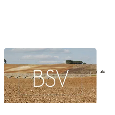
Bulletin de santé du Végétal - Bourgogne-
Franche-Comté : Grandes Cultures
Aujourd'hui, le BSV Grandes Cultures n°8 est disponible
pour la région BOURGOGNE-FRANCHE...
06 AOÛT 2026