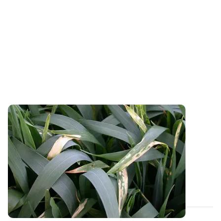
LORRAINE
Céréales : des brûlures d’azote
impressionnantes mais peu impactantes
Les troisièmes apports d’azote réalisés la semaine
dernière en Lorraine à base de solution...
07 MAI 2026