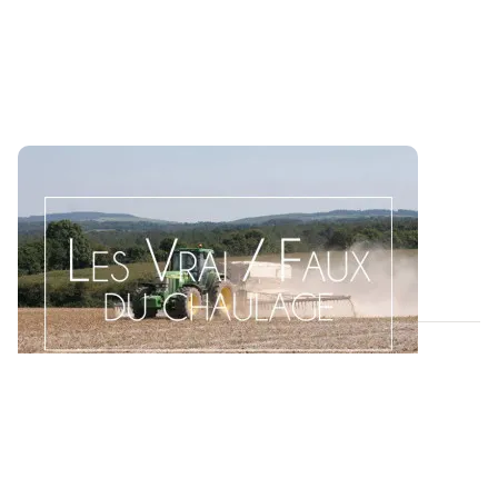
Les Vrai / Faux du chaulage
La chasse aux idées reçues sur le raisonnement du
chaulage est ouverte ! Découvrez une...
07 AOÛT 2026