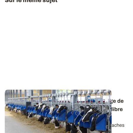
Sur le même sujet
Alimentation des vaches laitières - Ensilage de
maïs riche en amidon
: trouver le bon équilibre
de la ration
Pour incorporer judicieusement dans la ration des vaches
laitières un ensilage de maïs à...