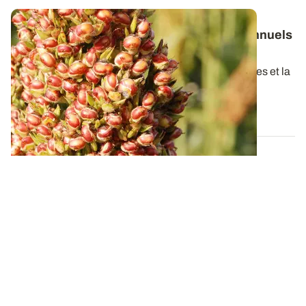
Sorgho grain
: les résultats 2023 et pluriannuels
des essais variétés
La précocité, la régularité de rendement entre années et la
tenue de tige sont des...
01 FÉVR. 2024