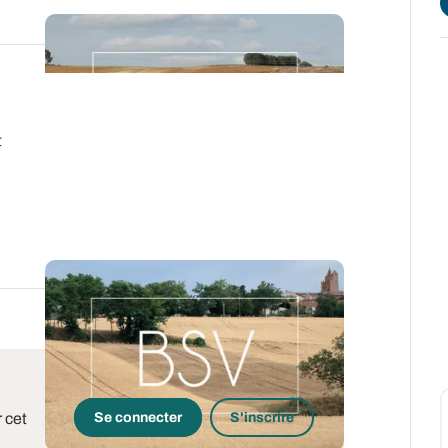
t
 cet
Se connecter
S'inscrire