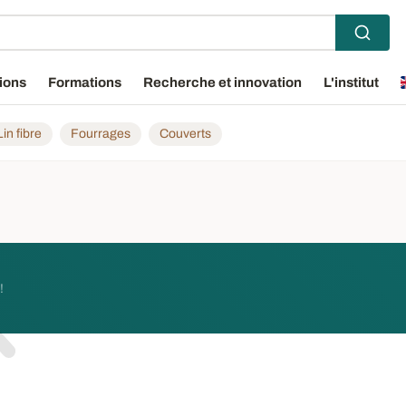
ions
Formations
Recherche et innovation
L'institut
Lin fibre
Fourrages
Couverts
!