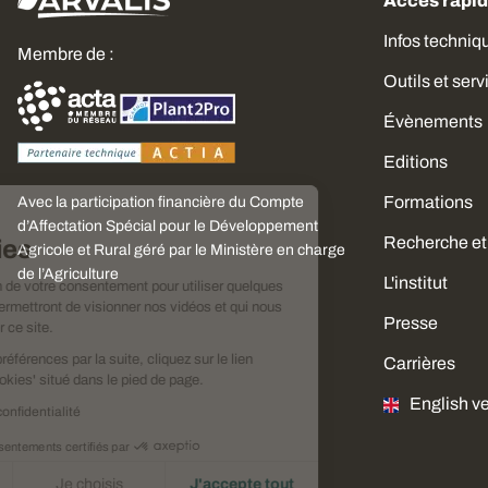
Accès rapi
Infos techniq
Membre de :
Outils et serv
Évènements
Editions
Formations
Avec la participation financière du Compte
Choisissez
d’Affectation Spécial pour le Développement
Recherche et
vos cookies
Agricole et Rural géré par le Ministère en charge
de l’Agriculture
L'institut
Nous avons besoin de votre consentement pour utiliser quelques
cookies qui vous permettront de visionner nos vidéos et qui nous
Presse
aideront à améliorer ce site.
Pour modifier vos préférences par la suite, cliquez sur le lien
Carrières
'Préférences de cookies' situé dans le pied de page.
English v
Lire la politique de confidentialité
Consentements certifiés par
Je refuse
Je choisis
J'accepte tout