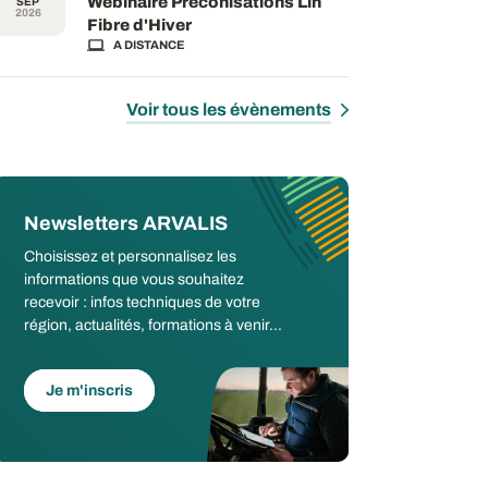
Webinaire Préconisations Lin
SEP
2026
Fibre d'Hiver
A DISTANCE
Voir tous les évènements
Newsletters ARVALIS
Choisissez et personnalisez les
informations que vous souhaitez
recevoir : infos techniques de votre
région, actualités, formations à venir...
Je m'inscris