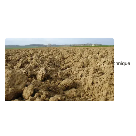
NORMANDIE / HAUTS-DE-FRANCE
Semis de Lin fibre
: ne pas se précipiter
Le semis est une étape essentielle de l’itinéraire technique
du lin fibre. Sa réussite...
17 MARS 2022