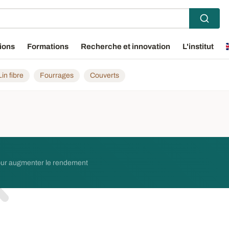
ions
Formations
Recherche et innovation
L'institut
Lin fibre
Fourrages
Couverts
pour augmenter le rendement