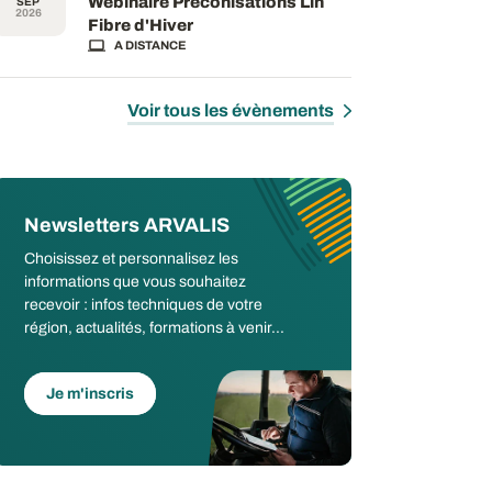
Webinaire Préconisations Lin
SEP
2026
Fibre d'Hiver
A DISTANCE
Voir tous les évènements
Newsletters ARVALIS
Choisissez et personnalisez les
informations que vous souhaitez
recevoir : infos techniques de votre
région, actualités, formations à venir...
Je m'inscris