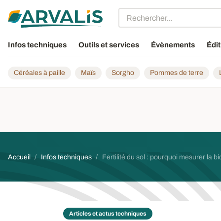
Aller au contenu principal
Infos techniques
Outils et services
Évènements
Édit
Céréales à paille
Maïs
Sorgho
Pommes de terre
Fil d'Ariane
Accueil
Infos techniques
Fertilité du sol : pourquoi mesurer la
Articles et actus techniques