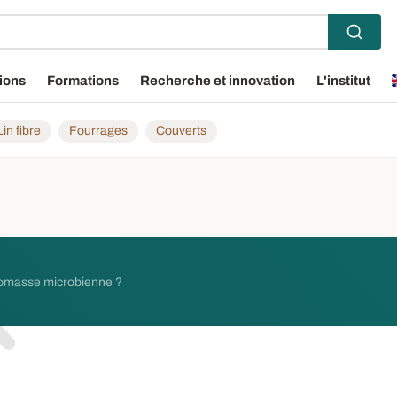
ions
Formations
Recherche et innovation
L'institut
Lin fibre
Fourrages
Couverts
 biomasse microbienne ?