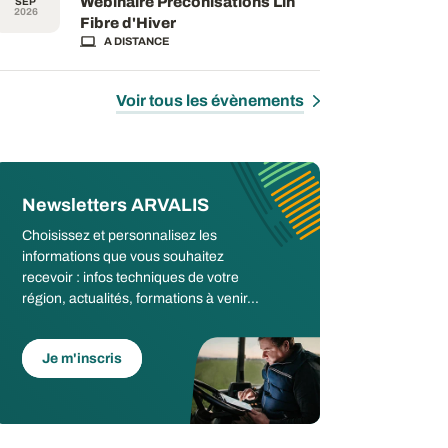
Webinaire Préconisations Lin
SEP
2026
Fibre d'Hiver
A DISTANCE
Voir tous les évènements
Newsletters ARVALIS
Choisissez et personnalisez les
informations que vous souhaitez
recevoir : infos techniques de votre
région, actualités, formations à venir...
Je m'inscris