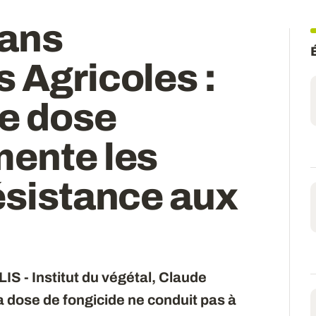
dans
 Agricoles :
ne dose
mente les
ésistance aux
IS - Institut du végétal, Claude
 dose de fongicide ne conduit pas à