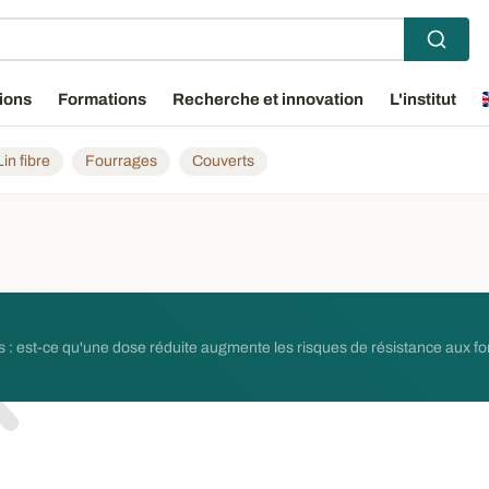
ions
Formations
Recherche et innovation
L'institut
Lin fibre
Fourrages
Couverts
 : est-ce qu'une dose réduite augmente les risques de résistance aux fo