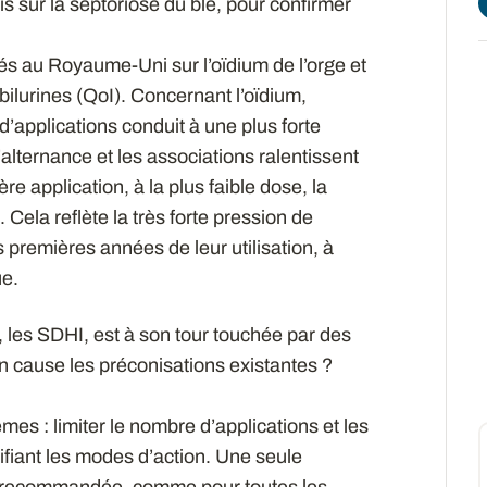
 sur la septoriose du blé, pour confirmer
sés au Royaume-Uni sur l’oïdium de l’orge et
obilurines (QoI). Concernant l’oïdium,
’applications conduit à une plus forte
l’alternance et les associations ralentissent
re application, à la plus faible dose, la
ela reflète la très forte pression de
s premières années de leur utilisation, à
ue.
, les SDHI, est à son tour touchée par des
n cause les préconisations existantes ?
es : limiter le nombre d’applications et les
sifiant les modes d’action. Une seule
c recommandée, comme pour toutes les