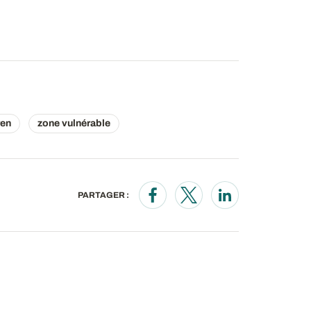
en
zone vulnérable
PARTAGER :
Opens in a new window
Opens in a new wind
Opens in a new