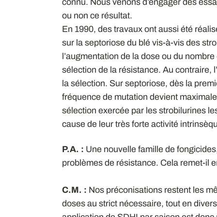
connu. Nous venons d’engager des essais
ou non ce résultat.
En 1990, des travaux ont aussi été réali
sur la septoriose du blé vis-à-vis des str
l’augmentation de la dose ou du nombre d
sélection de la résistance. Au contraire, 
la sélection. Sur septoriose, dès la premiè
fréquence de mutation devient maximale. C
sélection exercée par les strobilurines le
cause de leur très forte activité intrinsèq
P.A. :
Une nouvelle famille de fongicides
problèmes de résistance. Cela remet-il e
C.M. :
Nos préconisations restent les mêm
doses au strict nécessaire, tout en diver
application de SDHI par saison est don