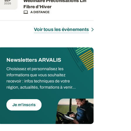
Webinaire Préconisations Lin
SEP
2026
Fibre d'Hiver
A DISTANCE
Voir tous les évènements
Newsletters ARVALIS
Choisissez et personnalisez les
informations que vous souhaitez
recevoir : infos techniques de votre
région, actualités, formations à venir...
Je m'inscris