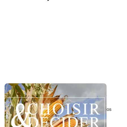
Variétés et interventions - Maïs
: réussir la
campagne 2025
Pour ceux qui ne les ont pas encore téléchargées, nos
préconisations régionales pour...
26 MARS 2025