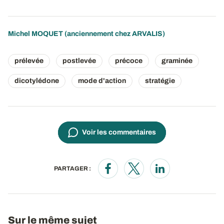
Michel MOQUET (anciennement chez ARVALIS)
prélevée
postlevée
précoce
graminée
dicotylédone
mode d'action
stratégie
Voir les commentaires
PARTAGER :
Opens in a new window
Opens in a new window
Opens in a new wi
Sur le même sujet