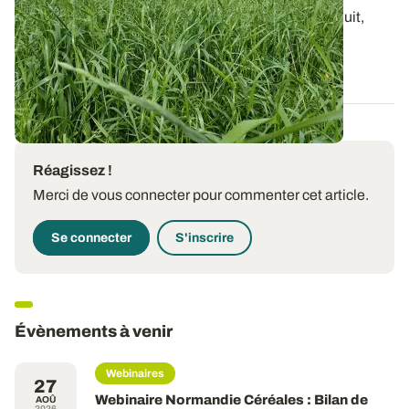
L’absence de désherbage en grandes cultures conduit,
dans la majorité des cas, à des...
25 JANV. 2018
Réagissez !
Merci de vous connecter pour commenter cet article.
Se connecter
S'inscrire
Évènements à venir
Webinaires
27
Webinaire Normandie Céréales : Bilan de
AOÛ
2026