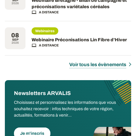
Webinaire Bretagne - Bilan de campagne et
SEP
2026
préconisations variétales céréales
A DISTANCE
Webinaires
08
Webinaire Préconisations Lin Fibre d'Hiver
SEP
2026
A DISTANCE
Voir tous les évènements
Newsletters ARVALIS
Choisissez et personnalisez les informations que vous
souhaitez recevoir : infos techniques de votre région,
actualités, formations à venir...
Je m'inscris