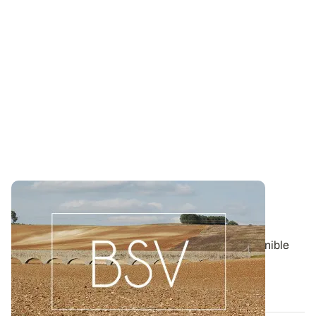
Bulletin de santé du Végétal - Bourgogne-
Franche-Comté : Grandes Cultures
Aujourd'hui, le BSV Grandes Cultures n°8 est disponible
pour la région BOURGOGNE-FRANCHE...
06 AOÛT 2026