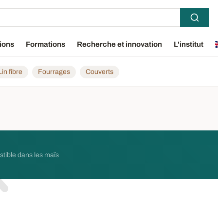
ions
Formations
Recherche et innovation
L'institut
Lin fibre
Fourrages
Couverts
stible dans les maïs