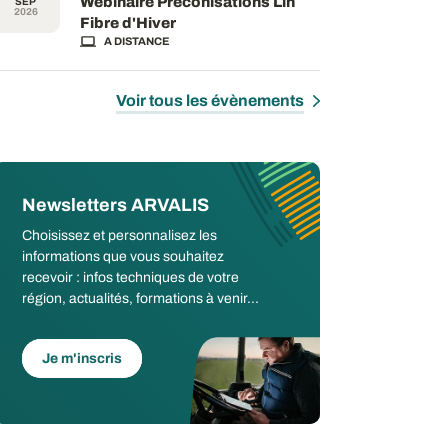
Webinaire Préconisations Lin
SEP
2026
Fibre d'Hiver
A DISTANCE
Voir tous les évènements
Newsletters ARVALIS
Choisissez et personnalisez les
informations que vous souhaitez
recevoir : infos techniques de votre
région, actualités, formations à venir...
Je m'inscris