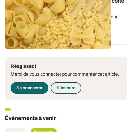
plaquette « Qualité des blés durs » de la récolte
2025 est disponible
Retrouvez les résultats des 130 échantillons de blé dur
prélevés à l’entrée des silos de...
29 SEPT. 2025
Réagissez !
Merci de vous connecter pour commenter cet article.
Se connecter
S'inscrire
Évènements à venir
Webinaires