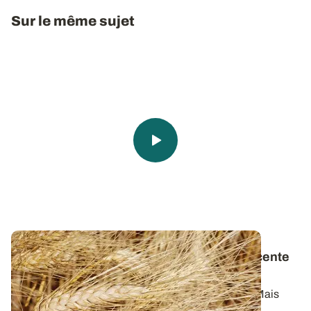
Sur le même sujet
Du blé dur aux pâtes
: une histoire très récente
en France
Les pâtes, c’est simplement du blé dur et de l’eau. Mais
connaissez-vous vraiment l...