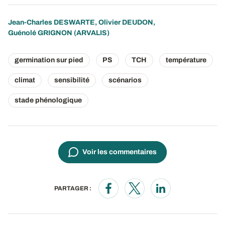
Jean-Charles DESWARTE
,
Olivier DEUDON
,
Guénolé GRIGNON
(ARVALIS)
germination sur pied
PS
TCH
température
climat
sensibilité
scénarios
stade phénologique
Voir les commentaires
PARTAGER :
Opens in a new window
Opens in a new window
Opens in a new wi