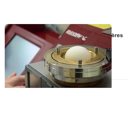
Le saviez-vous ? - Le W et le P/L, deux critères
majeurs pour la panification
Derrière ces lettres se cachent deux paramètres
indispensables pour évaluer la qualité des...
02 JUILL. 2020