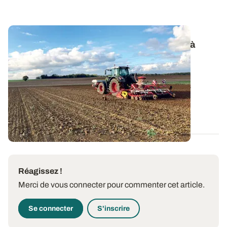
ARVALIS & Terres Inovia infos – Céréales à
paille et oléoprotéagineux : des clés pour
avancer
La nouvelle édition d’ARVALIS & Terres Inovia infos
consacrée au pilotage des...
12 DÉC. 2024
Réagissez !
Merci de vous connecter pour commenter cet article.
Se connecter
S'inscrire