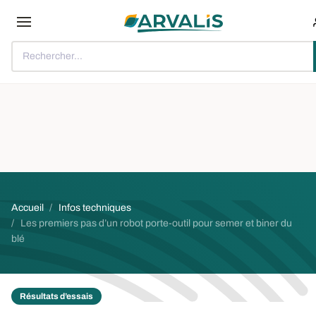
Aller au contenu principal
Rechercher...
Fil d'Ariane
Accueil
Infos techniques
Les premiers pas d’un robot porte-outil pour semer et biner du
blé
Résultats d’essais