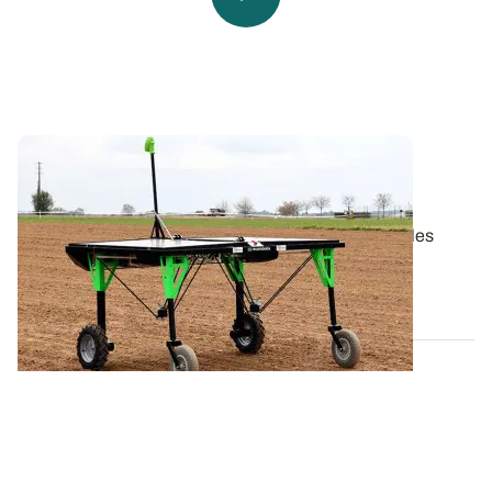
Innovations : premiers tests du robot
désherbeur d’EcoRobotix
Si peu de robots sont actuellement disponibles sur les
grandes cultures, des essais sont...
20 JUILL. 2017