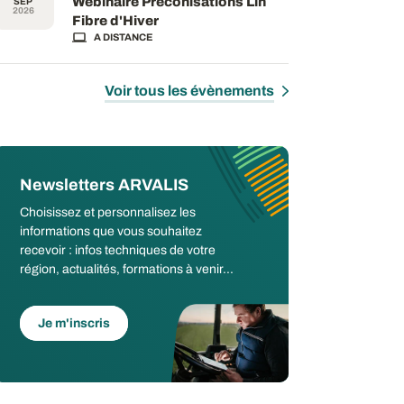
Webinaire Préconisations Lin
SEP
2026
Fibre d'Hiver
A DISTANCE
Voir tous les évènements
Newsletters ARVALIS
Choisissez et personnalisez les
informations que vous souhaitez
recevoir : infos techniques de votre
région, actualités, formations à venir...
Je m'inscris