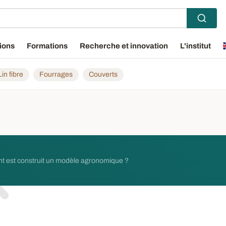
ions
Formations
Recherche et innovation
L'institut
Lin fibre
Fourrages
Couverts
nt est construit un modèle agronomique ?