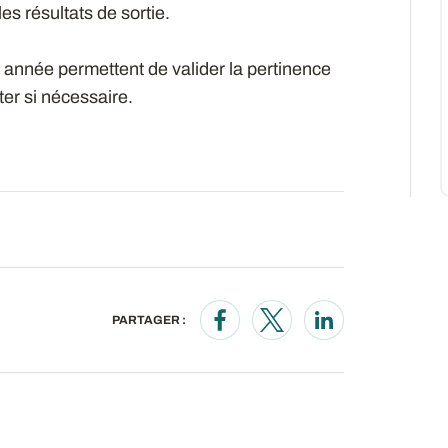
es résultats de sortie.
année permettent de valider la pertinence
ter si nécessaire.
PARTAGER :
Opens in a new window
Opens in a new wind
Opens in a new