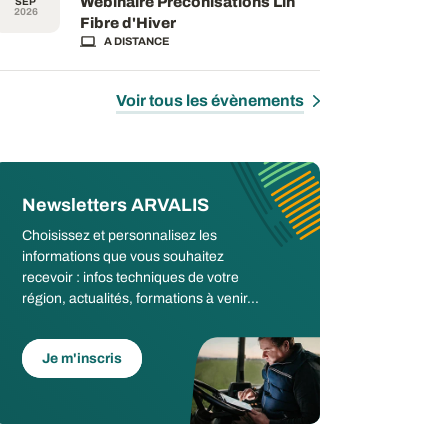
Webinaire Préconisations Lin
SEP
2026
Fibre d'Hiver
A DISTANCE
Voir tous les évènements
Newsletters ARVALIS
Choisissez et personnalisez les
informations que vous souhaitez
recevoir : infos techniques de votre
région, actualités, formations à venir...
Je m'inscris