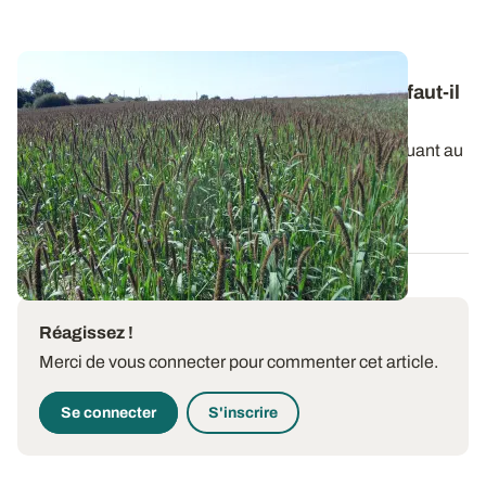
Moissons précoces et stocks fourragers : faut-il
en profiter pour cultiver une dérobée ?
La sécheresse se prolonge et l’inquiétude grandit quant au
potentiel de récolte espéré...
09 JUILL. 2026
Réagissez !
Merci de vous connecter pour commenter cet article.
Se connecter
S'inscrire