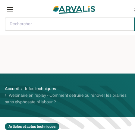
Aller au contenu principal
Rechercher...
Fil d'Ariane
Accueil
Infos techniques
Webinaire en replay - Comment détruire ou rénover les prairies
sans glyphosate ni labour ?
Articles et actus techniques