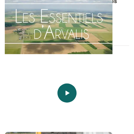
Les Essentiels d'ARVALIS - Faut-il aérer ses
prairies ?
Les essais menés par ARVALIS sur sa station
expérimentale de Lorraine, à Saint-Hilaire-en...
20 FÉVR. 2019