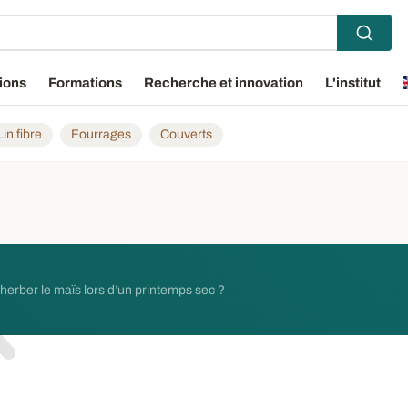
ions
Formations
Recherche et innovation
L'institut
Lin fibre
Fourrages
Couverts
erber le maïs lors d’un printemps sec ?