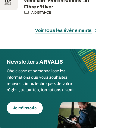
Webinaire Préconisations Lin
SEP
2026
Fibre d'Hiver
A DISTANCE
Voir tous les évènements
Newsletters ARVALIS
Choisissez et personnalisez les
informations que vous souhaitez
recevoir : infos techniques de votre
région, actualités, formations à venir...
Je m'inscris