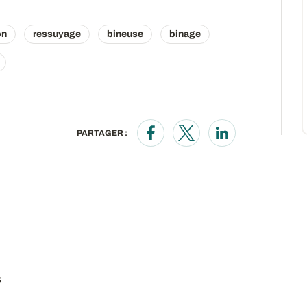
on
ressuyage
bineuse
binage
PARTAGER :
Opens in a new window
Opens in a new wind
Opens in a new
s