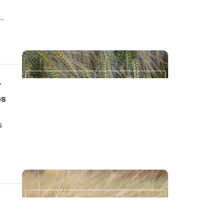
..
r
ps
s