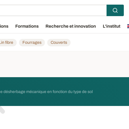
ions
Formations
Recherche et innovation
L'institut
Lin fibre
Fourrages
Couverts
il de désherbage mécanique en fonction du type de sol