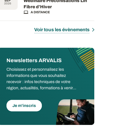
Webinaire Préconisations Lin
SEP
2026
Fibre d'Hiver
A DISTANCE
Voir tous les évènements
Newsletters ARVALIS
Choisissez et personnalisez les
informations que vous souhaitez
recevoir : infos techniques de votre
région, actualités, formations à venir...
Je m'inscris