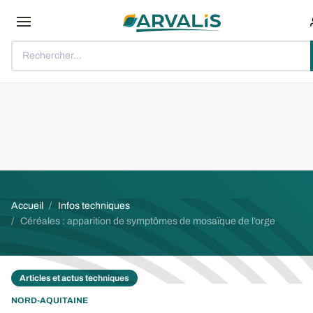
Aller au contenu principal
Rechercher...
Fil d'Ariane
Accueil
Infos techniques
Céréales : apparition de symptômes de mosaïque de l’orge
Articles et actus techniques
NORD-AQUITAINE