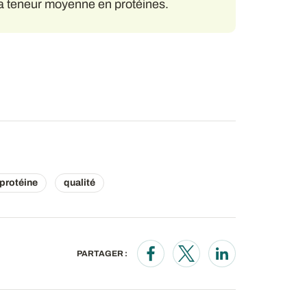
a teneur moyenne en protéines.
protéine
qualité
PARTAGER :
Opens in a new window
Opens in a new wind
Opens in a new