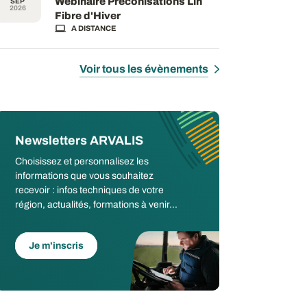
Webinaire Préconisations Lin
SEP
2026
Fibre d'Hiver
A DISTANCE
Voir tous les évènements
Newsletters ARVALIS
Choisissez et personnalisez les
informations que vous souhaitez
recevoir : infos techniques de votre
région, actualités, formations à venir...
Je m'inscris