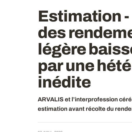
Estimation - 
des rendeme
légère bais
par une hét
inédite
ARVALIS et l’interprofession céré
estimation avant récolte du rende