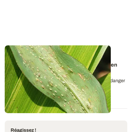
Ravageurs du maïs
: Reconnaître les trois
espèces de pucerons les plus fréquentes en
France
Trois espèces de pucerons peuvent représenter un danger
pour la culture de maïs :
Metopolo
...
01 JUIN 2018
Réagissez !