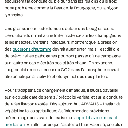
sécuriserait la conduite du blé dur dans les régions où le froid
pose problème comme la Beauce, la Bourgogne, ou la région
lyonnaise.
Une grosse incertitude demeure autour des bioagresseurs.
L’évolution du climat a une forte incidence sur les champignons
et les insectes. Certains indicateurs montrent que la pression
des
pucerons d'automne
devrait augmenter, mais il est difficile
de prévoir si les pathogènes pourront passer d’une campagne
sur l’autre en cas d’été très sec et très chaud. En revanche,
l’augmentation de la teneur du CO2 dans l’atmosphère devrait
être bénéfique à l’activité photosynthétique des plantes.
Pour s’adapter à ce changement climatique, il faudra travailler
sur le couple date de semis / précocité variétal et sur la conduite
de la fertilisation azotée. Dès aujourd’hui, ARVALIS – Institut du
végétal incite les agriculteurs à s’informer des prévisions
météorologiques avant de réaliser un
apport d’azote courant
montaison
. En effet, pour que l’azote soit bien valorisé, une pluie