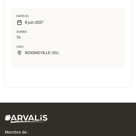
DATE(S)
8 juin 2027
DURÉE
7h
LIEU
BOIGNEVILLE (91)
Membre de :