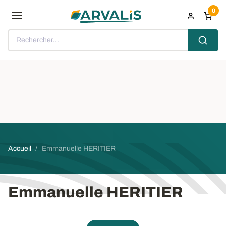
Aller au contenu principal
0
Rechercher...
Fil d'Ariane
Accueil
Emmanuelle HERITIER
Emmanuelle HERITIER