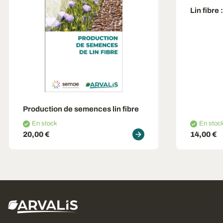
Lin fibre
Production de semences lin fibre
En stock
En stoc
20,00 €
14,00 €