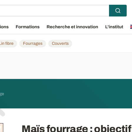
ions
Formations
Recherche et innovation
L'institut
Lin fibre
Fourrages
Couverts
uge
Maïs fourrage
: objecti