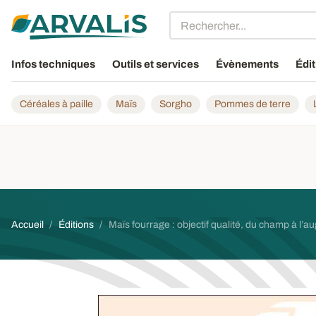
Aller au contenu principal
Infos techniques
Outils et services
Évènements
Édit
Céréales à paille
Maïs
Sorgho
Pommes de terre
Fil d'Ariane
Accueil
Éditions
Maïs fourrage : objectif qualité, du champ à l’a