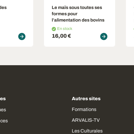
 des
Le maïs sous toutes ses
formes pour
l’alimentation des bovins
En stock
16,00 €
des
Autres sites
Formations
ues
ARVALIS-TV
ices
Les Culturales