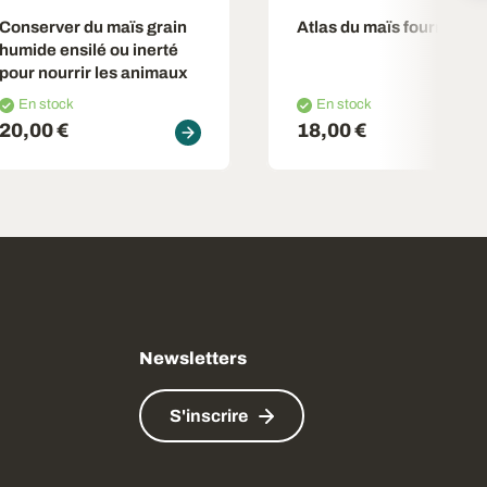
Conserver du maïs grain
Atlas du maïs fourrage
humide ensilé ou inerté
pour nourrir les animaux
En stock
En stock
20,00 €
18,00 €
Newsletters
S'inscrire