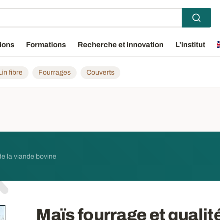
ions
Formations
Recherche et innovation
L'institut
Lin fibre
Fourrages
Couverts
 de la viande bovine
Maïs fourrage et qualit