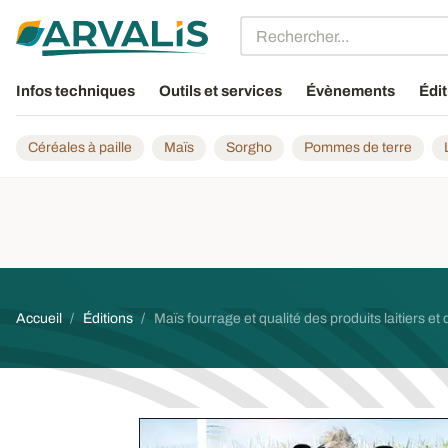
Aller au contenu principal
Infos techniques
Outils et services
Évènements
Édit
Céréales à paille
Maïs
Sorgho
Pommes de terre
Fil d'Ariane
Accueil
Éditions
Maïs fourrage et qualité des produits laitiers et