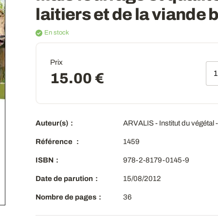
laitiers et de la viande
En stock
Prix
Qt
15.00 €
Auteur(s)
ARVALIS - Institut du végéta
Référence
1459
ISBN
978-2-8179-0145-9
Date de parution
15/08/2012
Nombre de pages
36