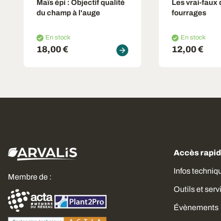
Maïs épi : Objectif qualité
Les vrai-faux
du champ à l'auge
fourrages
En stock
En stock
18,00 €
12,00 €
Accès rapi
Infos techniq
Membre de :
Outils et serv
Évènements