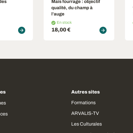
 des
Maïs fourrage
: objectif
qualité, du champ à
l’auge
En stock
18,00 €
des
Autres sites
Formations
ues
ARVALIS-TV
ices
Les Culturales