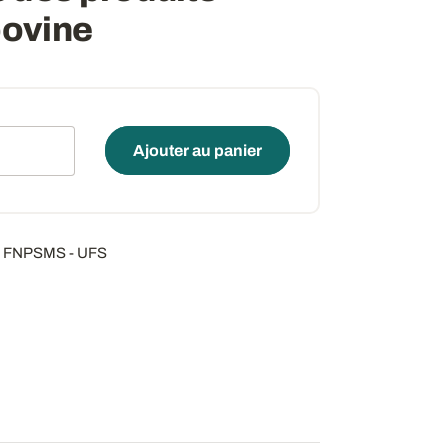
 bovine
é
Ajouter au panier
l - FNPSMS - UFS