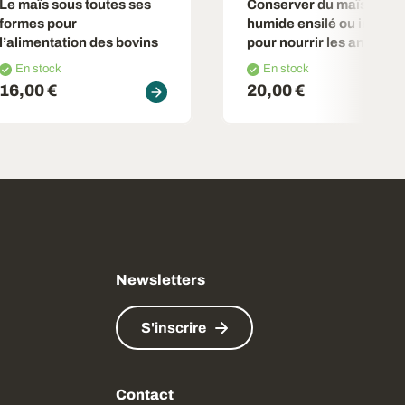
Le maïs sous toutes ses
Conserver du maïs grain
formes pour
humide ensilé ou inerté
l’alimentation des bovins
pour nourrir les animaux
En stock
En stock
16,00 €
20,00 €
Newsletters
S'inscrire
Contact