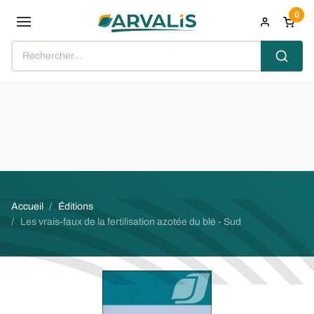
Aller au contenu principal
0
Rechercher...
Fil d'Ariane
Accueil
Éditions
Les vrais-faux de la fertilisation azotée du blé - Sud