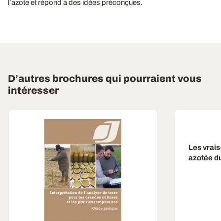
l’azote et répond à des idées préconçues.
D’autres brochures qui pourraient vous
intéresser
Les vrais-
azotée du